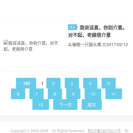
我说话直，你别介意。
观点
对不起，老娘很介意
催眠一只猫头鹰
2017/02/12
182
1
2
3
4
5
6
7
8
9
10
11
12
下一页
尾页
Copyright © 2003-2026 All Rights Reserved
粤ICP备18076517号
All