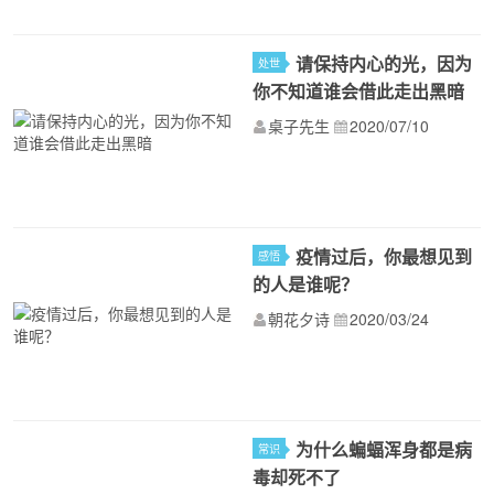
请保持内心的光，因为
处世
你不知道谁会借此走出黑暗
桌子先生
2020/07/10
疫情过后，你最想见到
感悟
的人是谁呢？
朝花夕诗
2020/03/24
为什么蝙蝠浑身都是病
常识
毒却死不了